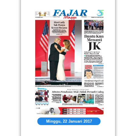
Minggu, 22 Januari 2017